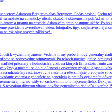
ine
luencerom Adamom Bergerom alias Berginom. Počas nasledujúceho rok
sa môžete na autentický obsah, skutočné skúsenosti a pohľad na to, ak
olantom a priamo na cestách. Adam vám preto postupne ukáže, čo ho na v
me pravidelne zverejňovať videá, fotografie, tipy, zaujímavosti aj m
sa na rok plný nových zážitkov!
nosti k významnej zmene. Vedenie firmy preberá nový generálny riadite
ú sme sa zodpovedne pripravovali. Po rokoch poctivej práce, strategi
 naďalej prítomný v hodnotách a vízii, na ktorých firma stojí. Touto z
nové výzvy a pozerať sa do budúcnosti s otvorenou mysľou a jasnou víz
a udržateľný rast, inovatívne riešenia a ešte silnejšie prepojenie so z
zdanie vedenia z generácie na generáciu je pre nás vyjadrením dôvery,
, meníme sa aj my, no vždy so zachovaním toho najcennejšieho. Ďakujem
ti. S rovnakou dôverou vítame nového generálneho riaditeľa a veríme,