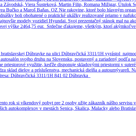
Závodská, Viera Šusteková, Martin Filip, Romana Mižigar, Útulok Sen
drea Bučko a Maroš Baňas. OZ Nie rakovine, ktoré bolo hlavným organ
rednášky boli obohatené o praktické ukážky realizované priamo v nafu
ajnovšie modely vozidiel Hyundai. Svoj prezentačný stánok mal na akc
lkovej výške 2464,75 eur. Srdečne ďakujeme, všetkým, ktorí akýmkoľve
o! V bratislavskej Dúbravke na ulici Dúbravčická 3311/1H vyrástol na
iný autosalón svojho druhu na Slovensku, postavený a zariadený podľ
álne priestorové využitie, keďže disponuje skladovými priestormi v sute
chádza sklad dielov a príslušenstva, mechanická dielňa a autoumývareň.
 Adresa: Dúbravčická 3311/1H 841 02 Dúbravka
nto rok si víkendový pobyt pre 2 osoby užije zákazník nášho servisu v
ašich autokomplexov v mestách Senica, Skalica, Malacky alebo Bratisl