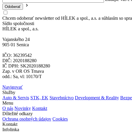
Chcem odoberať newsletter od HÍLEK a spol., a.s. a súhlasím so spra
Sídlo spoločnosti
HÍLEK a spol., a.s.
Vajanského 24
905 01 Senica
IČO: 36239542
DIČ: 2020188280
IČ DPH: SK2020188280
Zap. v OR OS Trnava
odd.: Sa, vl: 10170/T
Navigovať
Služby
Auto & Servis
STK, EK
Stavebníctvo
Development & Reality
Bezpe
Menu
O nás
Novinky
Kontakt
Dôležité odkazy
Ochrana osobných údajov
Cookies
Kontakt
Infolinka