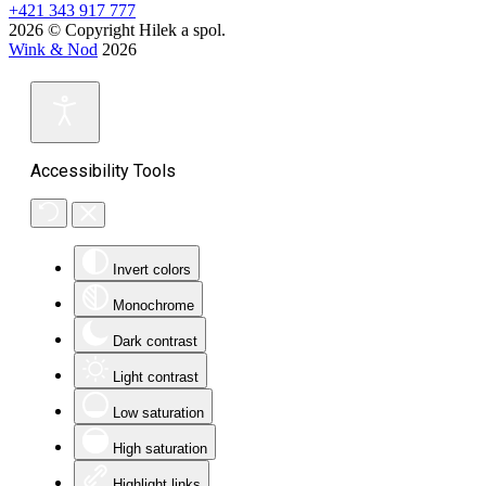
+421 343 917 777
2026 © Copyright Hilek a spol.
Wink & Nod
2026
Accessibility Tools
Invert colors
Monochrome
Dark contrast
Light contrast
Low saturation
High saturation
Highlight links