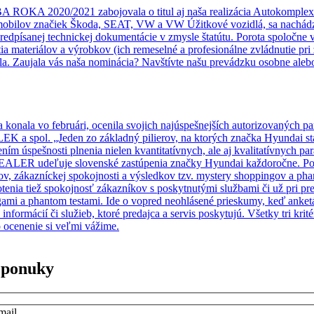
 ROKA 2020/2021 zabojovala o titul aj naša realizácia Autokomplexu 
bilov značiek Škoda, SEAT, VW a VW Úžitkové vozidlá, sa nachádza v
redpísanej technickej dokumentácie v zmysle štatútu. Porota spoločne 
tia materiálov a výrobkov (ich remeselné a profesionálne zvládnutie pri
iela. Zaujala vás naša nominácia? Navštívte našu prevádzku osobne ale
sa konala vo februári, ocenila svojich najúspešnejších autorizovaný
 a spol. „Jeden zo základný pilierov, na ktorých značka Hyundai st
spešnosti plnenia nielen kvantitatívnych, ale aj kvalitatívnych para
DEALER udeľuje slovenské zastúpenia značky Hyundai každoročne. Pod
nov, zákazníckej spokojnosti a výsledkov tzv. mystery shoppingov a ph
otenia tiež spokojnosť zákazníkov s poskytnutými službami či už pri p
gami a phantom testami. Ide o vopred neohlásené prieskumy, keď anketá
informácií či služieb, ktoré predajca a servis poskytujú. Všetky tri kri
ocenenie si veľmi vážime.
é ponuky
mail