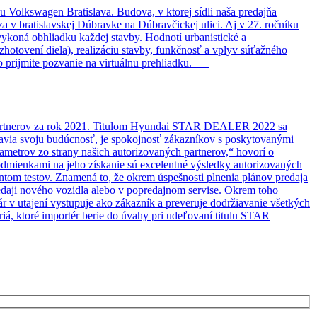
Volkswagen Bratislava. Budova, v ktorej sídli naša predajňa
 bratislavskej Dúbravke na Dúbravčickej ulici. Aj v 27. ročníku
vykoná obhliadku každej stavby. Hodnotí urbanistické a
 zhotovení diela), realizáciu stavby, funkčnosť a vplyv súťažného
bo prijmite pozvanie na virtuálnu prehliadku.
ch partnerov za rok 2021. Titulom Hyundai STAR DEALER 2022 sa
avia svoju budúcnosť, je spokojnosť zákazníkov s poskytovanými
metrov zo strany našich autorizovaných partnerov,“ hovorí o
mienkami na jeho získanie sú excelentné výsledky autorizovaných
antom testov. Znamená to, že okrem úspešnosti plnenia plánov predaja
redaji nového vozidla alebo v popredajnom servise. Okrem toho
r v utajení vystupuje ako zákazník a preveruje dodržiavanie všetkých
tériá, ktoré importér berie do úvahy pri udeľovaní titulu STAR