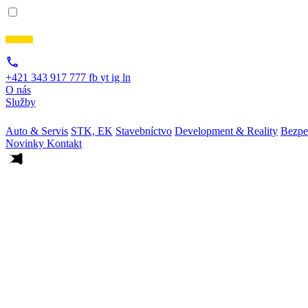
+421 343 917 777
fb
yt
ig
ln
O nás
Služby
Auto & Servis
STK, EK
Stavebníctvo
Development & Reality
Bezpe
Novinky
Kontakt