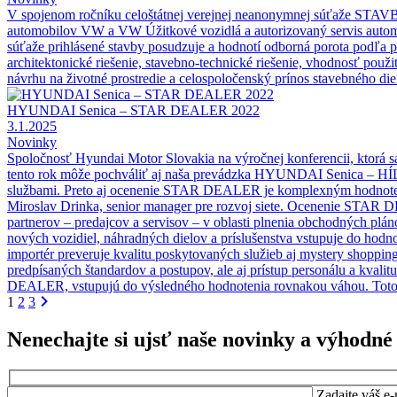
V spojenom ročníku celoštátnej verejnej neanonymnej súťaže STAVBA
automobilov VW a VW Úžitkové vozidlá a autorizovaný servis automo
súťaže prihlásené stavby posudzuje a hodnotí odborná porota podľa p
architektonické riešenie, stavebno-technické riešenie, vhodnosť použi
návrhu na životné prostredie a celospoločenský prínos stavebného d
HYUNDAI Senica – STAR DEALER 2022
3.1.2025
Novinky
Spoločnosť Hyundai Motor Slovakia na výročnej konferencii, ktorá 
tento rok môže pochváliť aj naša prevádzka HYUNDAI Senica – HÍLEK
službami. Preto aj ocenenie STAR DEALER je komplexným hodnotením ú
Miroslav Drinka, senior manager pre rozvoj siete. Ocenenie STAR 
partnerov – predajcov a servisov – v oblasti plnenia obchodných plá
nových vozidiel, náhradných dielov a príslušenstva vstupuje do hodn
importér preveruje kvalitu poskytovaných služieb aj mystery shoppin
predpísaných štandardov a postupov, ale aj prístup personálu a kvalitu 
DEALER, vstupujú do výsledného hodnotenia rovnakou váhou. Toto 
1
2
3
Nenechajte si ujsť naše novinky a výhodn
Zadajte váš e-