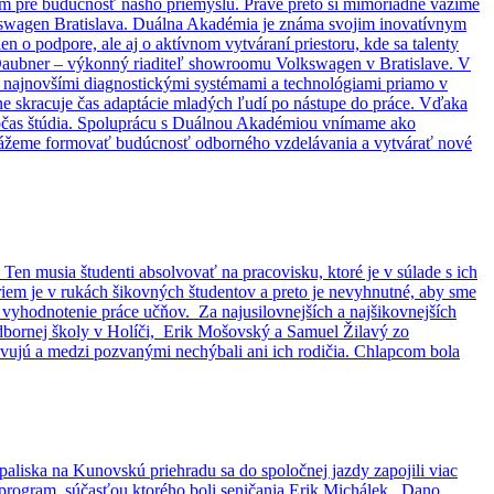
om pre budúcnosť nášho priemyslu. Práve preto si mimoriadne vážime
kswagen Bratislava. Duálna Akadémia je známa svojim inovatívnym
 o podpore, ale aj o aktívnom vytváraní priestoru, kde sa talenty
lf Daubner – výkonný riaditeľ showroomu Volkswagen v Bratislave. V
 najnovšími diagnostickými systémami a technológiami priamo v
zne skracuje čas adaptácie mladých ľudí po nástupe do práce. Vďaka
počas štúdia. Spoluprácu s Duálnou Akadémiou vnímame ako
e dokážeme formovať budúcnosť odborného vzdelávania a vytvárať nové
Ten musia študenti absolvovať na pracovisku, ktoré je v súlade s ich
iem je v rukách šikovných študentov a preto je nevyhnutné, aby sme
 vyhodnotenie práce učňov. Za najusilovnejších a najšikovnejších
 odbornej školy v Holíči, Erik Mošovský a Samuel Žilavý zo
tevujú a medzi pozvanými nechýbali ani ich rodičia. Chlapcom bola
paliska na Kunovskú priehradu sa do spoločnej jazdy zapojili viac
ý program, súčasťou ktorého boli seničania Erik Michálek , Dano