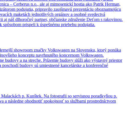
ica – Cerberus n.o., ale aj mimosenickí hostia ako Patrik Herman,
izátorom podujatia, pripravilo zaujímavú prezentáciu oboznamujúcu
kovacích maketách jednotlivých orgánov a osobné svedectvá
ii aj náš dlhoročný partner, občianske združenie Deťom s rakovinou.
k spôsobom prispeli k úspešnému priebehu podujatia.
jmodernejší showroom značky Volkswagen na Slovensku, ktorý ponúka
a najnovšieho konceptu navrhnutého koncernom Volkswagen.
réne budovy a na streche. Prízemie budovy slúži ako výstavný priestor
 Na poschodí budovy sú umiestnené kancelárske a konferenčné
 Malackách p. Kunštek. Na fotografii so servisnou poradkyňou p.
ava a následne ohodnotiť spokojnosť so službami prostredníctvom