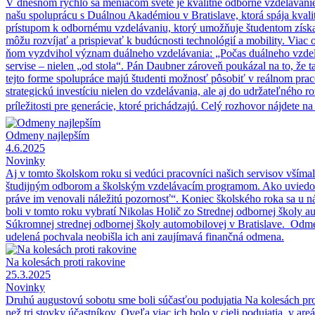
V dnešnom rýchlo sa meniacom svete je kvalitné odborné vzdelávani
našu spoluprácu s Duálnou Akadémiou v Bratislave, ktorá spája kva
prístupom k odbornému vzdelávaniu, ktorý umožňuje študentom získať r
môžu rozvíjať a prispievať k budúcnosti technológií a mobility. Via
ňom vyzdvihol význam duálneho vzdelávania: „Počas duálneho vzdelá
servise – nielen „od stola“. Pán Daubner zároveň poukázal na to, že
tejto forme spolupráce majú študenti možnosť pôsobiť v reálnom pr
strategickú investíciu nielen do vzdelávania, ale aj do udržateľnéh
príležitosti pre generácie, ktoré prichádzajú. Celý rozhovor nájdete n
Odmeny najlepším
4.6.2025
Novinky
Aj v tomto školskom roku si vedúci pracovníci našich servisov všímal
študijným odborom a školským vzdelávacím programom. Ako uviedol pr
práve im venovali náležitú pozornosť“. Koniec školského roka sa u n
boli v tomto roku vybratí Nikolas Holič zo Strednej odbornej školy 
Súkromnej strednej odbornej školy automobilovej v Bratislave. Odmeň
udelená pochvala neobišla ich ani zaujímavá finančná odmena.
Na kolesách proti rakovine
25.3.2025
Novinky
Druhú augustovú sobotu sme boli súčasťou podujatia Na kolesách prot
než tri stovky účastníkov. Oveľa viac ich bolo v cieli podujatia, v a