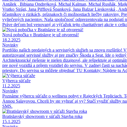
Antálek , Bibiana Ondrejková, Michal Kalman, Michal Rusňák, Majka 
Vratko Sirági, Jana Pifflová Španková, Jana Balzar Lieskovská , An
účastníkov o rizikách, príznakoch či možnostiach liečby rakoviny. P
vyliečených pacientov. Naša spoločnosť odprezentovala na podujatí n
Práve deťom bol venovaný aj výťažok tejto charitatívnej akcie v ce
Nová pobočka v Bratislave je už otvorená!
18.2.2025
Novinky
Portfólio našich predajných a servisných služieb sa znovu rozšíril
autorizované servisné služby aj pre značky Škoda a Seat. Ide o jed
Architektonické riešenie je nielen dizajnové, ale rešpektuje aj optim
pre nové vozidlá a príjem vozidiel do servisu. V zadnej časti sa na
priestory. Do servisu sa môžete objednať TU Kontakty: Nájdete tu
Výherca súťaže
11.2.2025
Novinky
Poznáme výhercu súťaže o wellness pobyt v Rajeckých Tepliciach. Te
Annou Salayovou. Chceli by ste vyhrať aj vy? Stačí využiť služby n
SMS.
Bratislavský showroom v súťaži Stavba roka
15.1.2025
Novinky