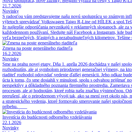
Nová spolupráca, nové zážitky: Bergino vyráža na cesty s Taigo R-L
21.7.2026
Novinky
S radosťou vám predstavujeme našu novú spoluprácu so známym inf
výletoch sprevádzať Volkswagen Taigo R-Line od HÍLEK a spol.Tešiť 
že najlepšie odporúčania nevznikajú v reklamných sloganoch, ale za v
každodennom používaní. Sledujte náš Facebook a Instagram, kde bude
veľa bezpečných, šťastných a nezabudnuteľných kilometrov. Tešíme 
Zmena na poste generálneho riaditeľa
16.2.2026
Novinky
Sme na prahu novej etapy. Dňa 1. apríla 2026 dochádza v našej spoloč
rozhodnutím, ale aj symbolom prirodzenej generačnej výmeny, na ktor
riaditeľ rozhodol odovzdať vedenie ďalšej generácii. Jeho odkaz bude
úcta k tomu, čo sme dosiahli v minulosti, spolu s odvahou prijímať 
perspektívy a dôkladného poznania firemného prostredia. Zameriava sa n
procesom, ale aj hodnotám, ktoré robia našu značku výnimočnou. Odov
prerušení, ale o prirodzenom vývoji tak, ako sa mení svet okolo nás
a strategického vedenia, ktoré formovalo smerovanie našej spoločnos
príbehu.
Investícia do budúcnosti odborného vzdelávania
22.1.2026
Novinky