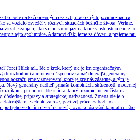
a ho bude na každodenných cestách, pracovných povinnostiach aj
o sa vozidlo osvedčí v rôznych situáciách bežného života. Veríme,
ozidle zaujalo, ako sa mu s ním jazdí a ktoré vlastnosti oceňuje pri
omenty z tejto spolupráce. Adamovi ďakujeme za dôveru a prajeme mu
ľ Jozef Hílek ml.. Ide o krok, ktorý nie je len organizačným
ckých rozhodnutí a mnohých úspechov sa náš doterajší generálny
menou pokračujeme v smerovaní, ktoré je pre nás zásadné, a tým je
iou. Nový generálny riaditeľ prináša kombináciu skúseností, modernej
ákazníkmi a partnermi. Ide o lídra, ktorý rozumie nielen číslam a
 dôslednej prípravy a strategickej nadväznosti. Zmena nie je o
e doterajšiemu vedeniu za roky poctivej práce, odhodlania
 že pod jeho vedením otvoríme novú, rovnako úspešnú kapitolu nášho