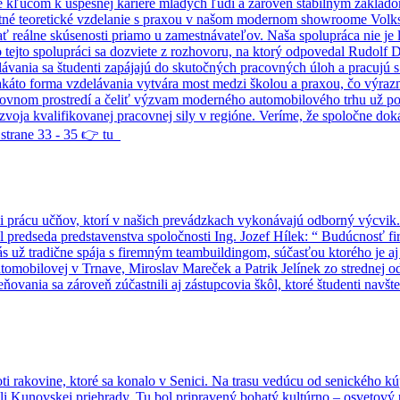
e kľúčom k úspešnej kariére mladých ľudí a zároveň stabilným základ
litné teoretické vzdelanie s praxou v našom modernom showroome Vol
eálne skúsenosti priamo u zamestnávateľov. Naša spolupráca nie je len
c o tejto spolupráci sa dozviete z rozhovoru, na ktorý odpovedal Rudo
vania sa študenti zapájajú do skutočných pracovných úloh a pracujú s
 takáto forma vzdelávania vytvára most medzi školou a praxou, čo výra
acovnom prostredí a čeliť výzvam moderného automobilového trhu už 
o rozvoja kvalifikovanej pracovnej sily v regióne. Veríme, že spoločn
a strane 33 - 35 👉 tu
i prácu učňov, ktorí v našich prevádzkach vykonávajú odborný výcvik. 
edseda predstavenstva spoločnosti Ing. Jozef Hílek: “ Budúcnosť fir
ás už tradične spája s firemným teambuildingom, súčasťou ktorého je aj
automobilovej v Trnave, Miroslav Mareček a Patrik Jelínek zo strednej
ovania sa zároveň zúčastnili aj zástupcovia škôl, ktoré študenti navš
i rakovine, ktoré sa konalo v Senici. Na trasu vedúcu od senického kú
reáli Kunovskej priehrady. Tu bol pripravený bohatý kultúrno – osvetov