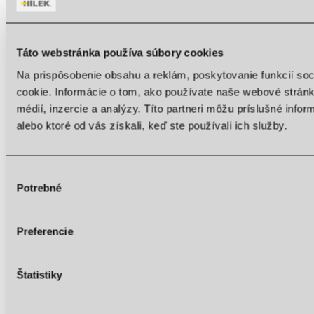
Light contrast
Low saturation
Táto webstránka používa súbory cookies
High saturation
Na prispôsobenie obsahu a reklám, poskytovanie funkcií so
Highlight links
cookie. Informácie o tom, ako používate naše webové stránk
médií, inzercie a analýzy. Títo partneri môžu príslušné info
Highlight headings
alebo ktoré od vás získali, keď ste používali ich služby.
Screen reader
Read mode
Content scaling
100
%
Výber
Potrebné
Font size
100
%
súhlasu
Line height
100
%
Letter spacing
100
%
Preferencie
Štatistiky
Web Accessibility plugin
by DJ-Extensions.com