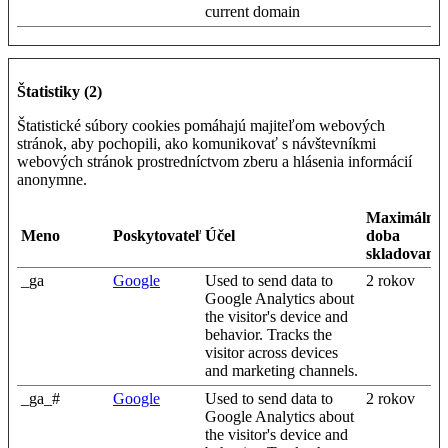
current domain
Štatistiky (2)
Štatistické súbory cookies pomáhajú majiteľom webových
stránok, aby pochopili, ako komunikovať s návštevníkmi
webových stránok prostredníctvom zberu a hlásenia informácií
anonymne.
Maximálna
Meno
Poskytovateľ
Účel
doba
skladovania
_ga
Google
Used to send data to
2 rokov
Google Analytics about
the visitor's device and
behavior. Tracks the
visitor across devices
and marketing channels.
_ga_#
Google
Used to send data to
2 rokov
Google Analytics about
the visitor's device and