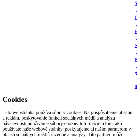
S
D
B
N
K
+
Cookies
Táto webstránka používa súbory cookies. Na prispôsobenie obsahu
a reklám, poskytovanie funkcií sociálnych médií a analýzu
návštevnosti používame súbory cookie. Informácie o tom, ako
používate naše webové stránky, poskytujeme aj našim partnerom v
oblasti sociálnych médií, inzercie a analýzy. Títo partneri môžu