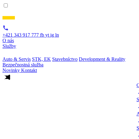
+421 343 917 777
fb
yt
ig
ln
O nás
Služby
Auto & Servis
STK, EK
Stavebníctvo
Development & Reality
Bezpečnostná služba
Novinky
Kontakt
O
S
A