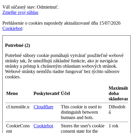
Váš súčasný stav: Odmietnuť.
Zmeňte svoj ​​súhlas
Prehlásenie o cookies naposledy aktualizované dňa 15/07/2026
Cookiebot
:
Potrebné (2)
Potrebné súbory cookie pomáhajú vytvárať použiteľné webové
stránky tak, že umožňujú základné funkcie, ako je navigácia
stránky a prístup k chráneným oblastiam webových stránok.
Webové stránky nemôžu riadne fungovať bez týchto súborov
cookies.
Maximálna
Meno
Poskytovateľ
Účel
doba
skladovania
cf.turnstile.u
Cloudflare
This cookie is used to
Dlhodob
distinguish between
á
humans and bots.
CookieCons
Cookiebot
Stores the user's cookie
1 rok
ent
consent state for the