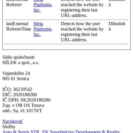
Referrer
Platforms,
reached the website by
á
Inc.
registering their last
URL-address.
lastExternal
Meta
Detects how the user
Dlhodob
ReferrerTime
Platforms,
reached the website by
á
Inc.
registering their last
URL-address.
Sídlo spoločnosti
HÍLEK a spol., a.s.
Vajanského 24
905 01 Senica
IČO: 36239542
DIČ: 2020188280
IČ DPH: SK2020188280
Zap. v OR OS Trnava
odd.: Sa, vl: 10170/T
Navigovať
Služby
Auto & Servis
STK, EK
Stavebníctvo
Development & Reality