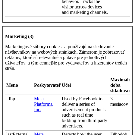
behavior. Tracks the
visitor across devices
and marketing channels.
Marketing (3)
Marketingové súbory cookies sa používajú na sledovanie
návštevníkov na webových stránkach. Zámerom je zobrazovať
reklamy, ktoré sú relevantné a pútavé pre jednotlivých
užívateľov, a tým cennejšie pre vydavateľov a inzerentov tretích
strán.
Maximálna
Meno
Poskytovateľ
Účel
doba
skladovania
_fbp
Meta
Used by Facebook to
3
Platforms,
deliver a series of
mesiacov
Inc.
advertisement products
such as real time
bidding from third party
advertisers.
lastExternal
Meta
Detects how the user
Dlhodob