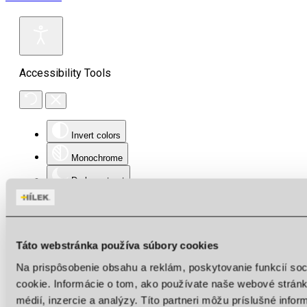
Accessibility Tools
Invert colors
Monochrome
Dark contrast
Light contrast
Low saturation
Táto webstránka používa súbory cookies
High saturation
Na prispôsobenie obsahu a reklám, poskytovanie funkcií so
Highlight links
cookie. Informácie o tom, ako používate naše webové stránk
Highlight headings
médií, inzercie a analýzy. Títo partneri môžu príslušné info