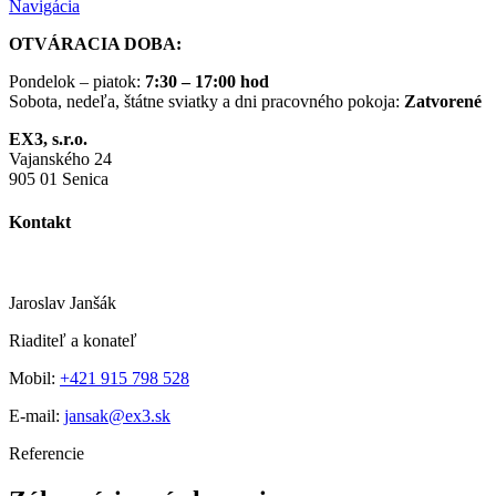
Navigácia
OTVÁRACIA DOBA:
Pondelok – piatok:
7:30 – 17:00 hod
Sobota, nedeľa, štátne sviatky a dni pracovného pokoja:
Zatvorené
EX3, s.r.o.
Vajanského 24
905 01 Senica
Kontakt
Jaroslav Janšák
Riaditeľ a konateľ
Mobil:
+421 915 798 528
E-mail:
jansak@ex3.sk
Referencie