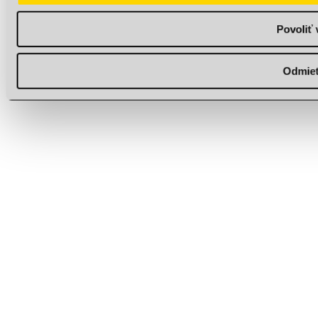
Povoliť 
Odmie