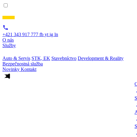
+421 343 917 777
fb
yt
ig
ln
O nás
Služby
Auto & Servis
STK, EK
Stavebníctvo
Development & Reality
Bezpečnostná služba
Novinky
Kontakt
O
S
A