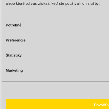
alebo ktoré od vás získali, keď ste používali ich služby.
Screen reader
Read mode
Content scaling
100
%
Výber
Font size
100
%
Potrebné
súhlasu
Line height
100
%
Letter spacing
100
%
Preferencie
Štatistiky
Web Accessibility plugin
by DJ-Extensions.com
Marketing
Povoliť 