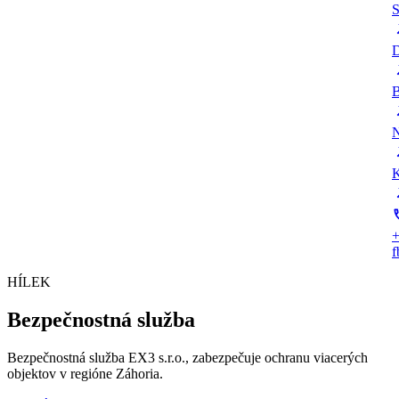
S
D
B
N
K
+
HÍLEK
Bezpečnostná služba
Bezpečnostná služba EX3 s.r.o., zabezpečuje ochranu viacerých
objektov v regióne Záhoria.