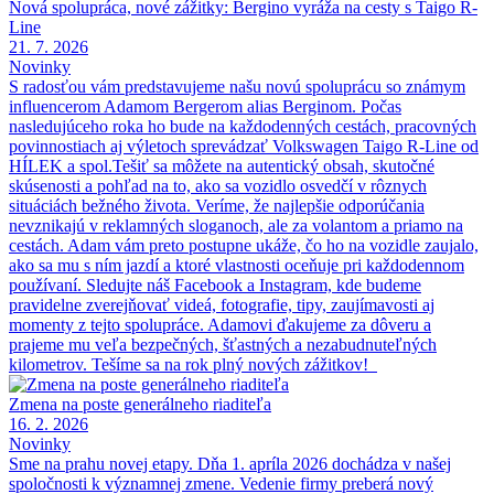
Nová spolupráca, nové zážitky: Bergino vyráža na cesty s Taigo R-
Line
21. 7. 2026
Novinky
S radosťou vám predstavujeme našu novú spoluprácu so známym
influencerom Adamom Bergerom alias Berginom. Počas
nasledujúceho roka ho bude na každodenných cestách, pracovných
povinnostiach aj výletoch sprevádzať Volkswagen Taigo R-Line od
HÍLEK a spol.Tešiť sa môžete na autentický obsah, skutočné
skúsenosti a pohľad na to, ako sa vozidlo osvedčí v rôznych
situáciách bežného života. Veríme, že najlepšie odporúčania
nevznikajú v reklamných sloganoch, ale za volantom a priamo na
cestách. Adam vám preto postupne ukáže, čo ho na vozidle zaujalo,
ako sa mu s ním jazdí a ktoré vlastnosti oceňuje pri každodennom
používaní. Sledujte náš Facebook a Instagram, kde budeme
pravidelne zverejňovať videá, fotografie, tipy, zaujímavosti aj
momenty z tejto spolupráce. Adamovi ďakujeme za dôveru a
prajeme mu veľa bezpečných, šťastných a nezabudnuteľných
kilometrov. Tešíme sa na rok plný nových zážitkov!
Zmena na poste generálneho riaditeľa
16. 2. 2026
Novinky
Sme na prahu novej etapy. Dňa 1. apríla 2026 dochádza v našej
spoločnosti k významnej zmene. Vedenie firmy preberá nový