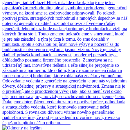
generálny riaditeľ Jozef Hílek ml.. Ide o krok, ktorý nie je len
organizačným rozhodnutím, ale aj symbolom prirodzenej generačnej
výmeny, na ktorú sme sa zodpovedne pripravovali. Po rokoch
poctivej práce, strategických rozhodnutí a mnohých úspechov sa náš
doterajší generálny riaditeľ rozhodol odovzdať vedenie ďalšej
generácii. Jeho odkaz bude naďalej prítomný v hodnotách a vízii, na
ktorých firma stojí. Touto zmenou pokračujeme v smerovaní, ktoré
je pre nás zásadné, a tým je úcta k tomu, čo sme dosiahli v
minulosti, spolu s odvahou prijímať nové výzvy a pozerať sa do
budúcnosti s otvorenou mysľou a jasnou víziou. Nový generálny
riaditeľ prináša kombináciu skúseností, modernej perspektívy a
dôkladného poznania firemného prostredia. Zameriava sa na
udržateľný rast, inovatívne riešenia a ešte silnejšie prepojenie so
zákazníkmi a partnermi. Ide o lídra, ktorý rozumie nielen číslam a
procesom, ale aj hodnotám, ktoré robia našu značku výnimočnou.
Odovzdanie vedenia z generácie na generáciu je pre nás vyjadrením
dôvery, dôslednej prípravy a strategickej nadväznosti. Zmena nie je
o prerušení, ale o prirodzenom vývoji tak, ako sa mení svet okolo
nás, meníme sa aj my, no vždy so zachovaním toho najcennejšieho.
Ďakujeme doterajšiemu vedeniu za roky poctivej práce, odhodlania
a strategického vedenia, ktoré formovalo smerovanie našej
spoločnosti. S rovnakou dôverou vítame nového generálneho
riaditeľa a veríme, že pod jeho vedením otvoríme novú, rovnako
úspešnú kapitolu nášho príbehu.