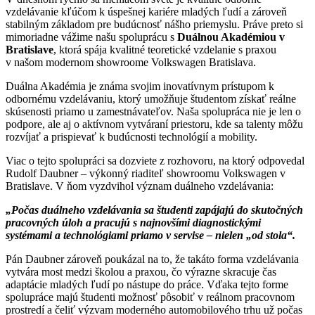
vzdelávanie kľúčom k úspešnej kariére mladých ľudí a zároveň
stabilným základom pre budúcnosť nášho priemyslu. Práve preto si
mimoriadne vážime našu spoluprácu s
Duálnou Akadémiou v
Bratislave
, ktorá spája kvalitné teoretické vzdelanie s praxou
v našom modernom showroome Volkswagen Bratislava.
Duálna Akadémia je známa svojim inovatívnym prístupom k
odbornému vzdelávaniu, ktorý umožňuje študentom získať reálne
skúsenosti priamo u zamestnávateľov. Naša spolupráca nie je len o
podpore, ale aj o aktívnom vytváraní priestoru, kde sa talenty môžu
rozvíjať a prispievať k budúcnosti technológií a mobility.
Viac o tejto spolupráci sa dozviete z rozhovoru, na ktorý odpovedal
Rudolf Daubner – výkonný riaditeľ showroomu Volkswagen v
Bratislave. V ňom vyzdvihol význam duálneho vzdelávania:
„Počas duálneho vzdelávania sa študenti zapájajú do skutočných
pracovných úloh a pracujú s najnovšími diagnostickými
systémami a technológiami priamo v servise – nielen „od stola“.
Pán Daubner zároveň poukázal na to, že takáto forma vzdelávania
vytvára most medzi školou a praxou, čo výrazne skracuje čas
adaptácie mladých ľudí po nástupe do práce. Vďaka tejto forme
spolupráce majú študenti možnosť pôsobiť v reálnom pracovnom
prostredí a čeliť výzvam moderného automobilového trhu už počas