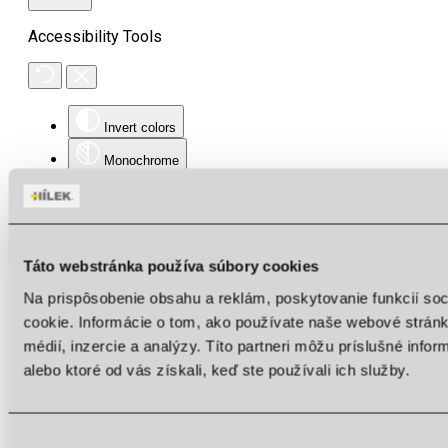
Accessibility Tools
Invert colors
Monochrome
Dark contrast
Light contrast
Low saturation
Táto webstránka používa súbory cookies
High saturation
Na prispôsobenie obsahu a reklám, poskytovanie funkcií so
cookie. Informácie o tom, ako používate naše webové stránk
Highlight links
médií, inzercie a analýzy. Títo partneri môžu príslušné info
Highlight headings
alebo ktoré od vás získali, keď ste používali ich služby.
Screen reader
Read mode
Výber
Content scaling
100
%