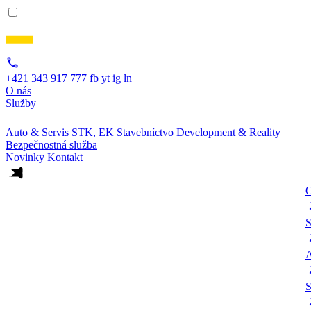
+421 343 917 777
fb
yt
ig
ln
O nás
Služby
Auto & Servis
STK, EK
Stavebníctvo
Development & Reality
Bezpečnostná služba
Novinky
Kontakt
O
S
A