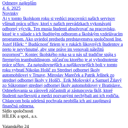
Odmeny najlepším
4. 6. 2025
Novinky
Aj v tomto školskom roku si vedúci pracovníci našich servisov
všímali prácu učňov, ktorí v našich prevádzkach vykonávajú
odborný výcvik. Ten musia študenti absolvovať na pracovisku,
ktoré je v súlade s ich študijným odborom a školským vzdelávacím
programom. Ako uviedol predseda predstavenstva spoločnosti Ing.
Jozef Hílek: “ Budúcnosť firiem je v rukách šikovných študentov a
preto je nevyhnutné, aby sme práve im venovali náležitú
pozornosť“. Koniec školského roka sa u nás už tradične spája s
firemným teambuildingom, súčasťou ktorého je aj vyhodnotenie
práce učňov. Za najusilovnejších a najšikovnejších boli v tomto
roku vybratí Nikolas Holič zo Strednej odbornej školy
automobilovej v Trnave, Miroslav Mareček a Patrik Jelínek zo
strednej odbornej školy v Holíči, Erik Mošovský a Samuel Žilavý
zo Súkromnej strednej odbornej školy automobilovej v Bratislave.
Odmeňovania sa zároveň zúčastnili aj zástupcovia škôl, ktoré
študenti navštevujú a medzi pozvanými nechýbali ani ich rodičia.
Chlapcom bola udelená pochvala neobišla ich ani zaujímavá
finančná odmena.
Sídlo spoločnosti
HÍLEK a spol., a.s.
Vajanského 24