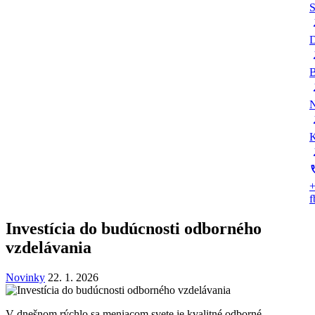
S
D
B
N
K
+
Investícia do budúcnosti odborného
vzdelávania
Novinky
22. 1. 2026
V dnešnom rýchlo sa meniacom svete je kvalitné odborné