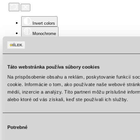
Invert colors
Monochrome
Dark contrast
Light contrast
Low saturation
Táto webstránka používa súbory cookies
High saturation
Na prispôsobenie obsahu a reklám, poskytovanie funkcií so
cookie. Informácie o tom, ako používate naše webové stránk
Highlight links
médií, inzercie a analýzy. Títo partneri môžu príslušné info
Highlight headings
alebo ktoré od vás získali, keď ste používali ich služby.
Screen reader
Read mode
Výber
Content scaling
100
%
Potrebné
súhlasu
Font size
100
%
Line height
100
%