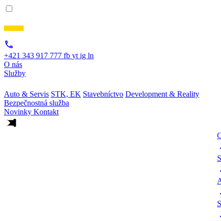
+421 343 917 777
fb
yt
ig
ln
O nás
Služby
Auto & Servis
STK, EK
Stavebníctvo
Development & Reality
Bezpečnostná služba
Novinky
Kontakt
O
S
A