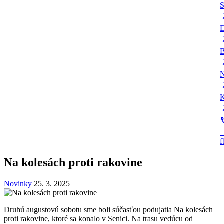
S
D
B
N
K
+
Na kolesách proti rakovine
Novinky
25. 3. 2025
Druhú augustovú sobotu sme boli súčasťou podujatia Na kolesách
proti rakovine, ktoré sa konalo v Senici. Na trasu vedúcu od