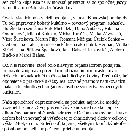
senického kúpaliska na Kunovskú priehradu sa do spoločnej jazdy
zapojili viac než tri stovky účastníkov.
Oveľa viac ich bolo v cieli podujatia, v areáli Kunovskej priehrady.
Tu bol pripravený bohatý kultúrno – osvetový program, súčasťou
ktorého boli seničania Erik Michálek , Dano Antálek , Bibiana
Ondrejková, Michal Kalman, Michal Rusňák, Majka Závodská,
Viera Šusteková, Martin Filip, Romana Mižigar, Útulok Senica –
Cerberus n.o., ale aj mimosenickí hostia ako Patrik Herman, Vratko
Sirági, Jana Pifflová Španková, Jana Balzar Lieskovská , Andrea
Bučko a Maroš Baňas.
OZ Nie rakovine, ktoré bolo hlavným organizátorom podujatia,
pripravilo zaujímavú prezentáciu oboznamujúcu účastníkov o
rizikách, príznakoch či možnostiach liečby rakoviny. Prednášky boli
obohatené o praktické ukážky realizované priamo v nafukovacích
maketách jednotlivých orgánov a osobné svedectvá vyliečených
pacientov.
Naša spoločnosť odprezentovala na podujatí najnovšie modely
vozidiel Hyundai. Svoj prezentačný stánok mal na akcii aj náš
dlhoročný partner, občianske združenie Deťom s rakovinou. Práve
deťom bol venovaný aj výťažok tejto charitatívnej akcie v celkovej
výške 2464,75 eur. Srdečne ďakujeme, všetkým, ktorí akýmkoľvek
spôsobom prispeli k úspešnému priebehu podujatia.