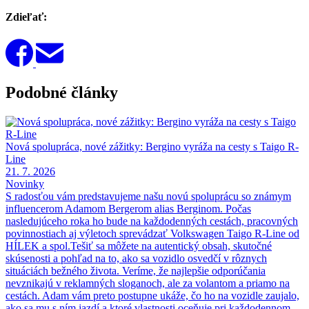
Zdieľať:
Podobné články
Nová spolupráca, nové zážitky: Bergino vyráža na cesty s Taigo R-
Line
21. 7. 2026
Novinky
S radosťou vám predstavujeme našu novú spoluprácu so známym
influencerom Adamom Bergerom alias Berginom. Počas
nasledujúceho roka ho bude na každodenných cestách, pracovných
povinnostiach aj výletoch sprevádzať Volkswagen Taigo R-Line od
HÍLEK a spol.Tešiť sa môžete na autentický obsah, skutočné
skúsenosti a pohľad na to, ako sa vozidlo osvedčí v rôznych
situáciách bežného života. Veríme, že najlepšie odporúčania
nevznikajú v reklamných sloganoch, ale za volantom a priamo na
cestách. Adam vám preto postupne ukáže, čo ho na vozidle zaujalo,
ako sa mu s ním jazdí a ktoré vlastnosti oceňuje pri každodennom