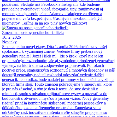
používaní. Sledujte náš Facebook a Instagram, kde budeme
pravidelne zverejňovať videá, fotografie, tipy, zaujímavosti aj
momenty z tejto spolupráce. Adamovi ďakujeme za dôveru a
prajeme mu veľa bezpečných, šťastných a nezabudnuteľných
kilometrov. Tešíme sa na rok plný nových zážitkov!
Zmena na poste generálneho riaditeľa
16. 2. 2026
Novinky
Sme na prahu novej etapy. Dňa 1. apríla 2026 dochádza v našej
spoločnosti k významnej zmene. Vedenie firmy preberá nový
generálny riaditeľ Jozef Hílek ml.. Ide o krok, ktorý nie je len
organizačným rozhodnutím, ale aj symbolom prirodzenej generačnej
výmeny, na ktorú sme sa zodpovedne pripravovali. Po rokoch
poctivej práce, strategických rozhodnutí a mnohých úspechov sa náš
doterajší generálny riaditeľ rozhodol odovzdať vedenie ďalšej
generácii. Jeho odkaz bude naďalej prítomný v hodnotách a vízii, na
ktorých firma stojí. Touto zmenou pokračujeme v smerovaní, ktoré
je pre nás zásadné, a tým je úcta k tomu, čo sme dosiahli v
minulosti, spolu s odvahou prijímať nové výzvy a pozerať sa do
budúcnosti s otvorenou mysľou a jasnou víziou. Nový generálny
riaditeľ prináša kombináciu skúseností, modernej perspektívy a
dôkladného poznania firemného prostredia. Zameriava sa na
udržateľný rast, inovatívne riešenia a ešte silnejšie prepojenie so