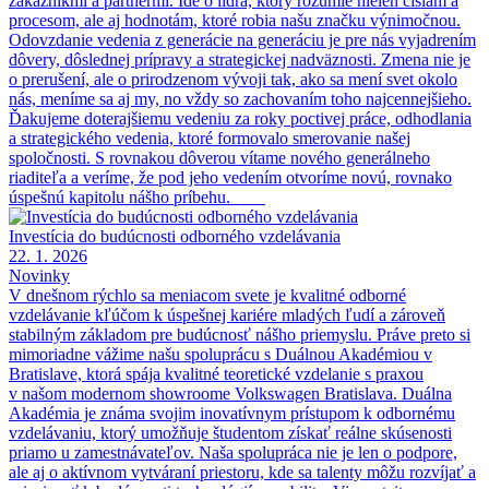
zákazníkmi a partnermi. Ide o lídra, ktorý rozumie nielen číslam a
procesom, ale aj hodnotám, ktoré robia našu značku výnimočnou.
Odovzdanie vedenia z generácie na generáciu je pre nás vyjadrením
dôvery, dôslednej prípravy a strategickej nadväznosti. Zmena nie je
o prerušení, ale o prirodzenom vývoji tak, ako sa mení svet okolo
nás, meníme sa aj my, no vždy so zachovaním toho najcennejšieho.
Ďakujeme doterajšiemu vedeniu za roky poctivej práce, odhodlania
a strategického vedenia, ktoré formovalo smerovanie našej
spoločnosti. S rovnakou dôverou vítame nového generálneho
riaditeľa a veríme, že pod jeho vedením otvoríme novú, rovnako
úspešnú kapitolu nášho príbehu.
Investícia do budúcnosti odborného vzdelávania
22. 1. 2026
Novinky
V dnešnom rýchlo sa meniacom svete je kvalitné odborné
vzdelávanie kľúčom k úspešnej kariére mladých ľudí a zároveň
stabilným základom pre budúcnosť nášho priemyslu. Práve preto si
mimoriadne vážime našu spoluprácu s Duálnou Akadémiou v
Bratislave, ktorá spája kvalitné teoretické vzdelanie s praxou
v našom modernom showroome Volkswagen Bratislava. Duálna
Akadémia je známa svojim inovatívnym prístupom k odbornému
vzdelávaniu, ktorý umožňuje študentom získať reálne skúsenosti
priamo u zamestnávateľov. Naša spolupráca nie je len o podpore,
ale aj o aktívnom vytváraní priestoru, kde sa talenty môžu rozvíjať a