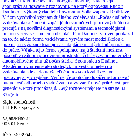
prispievať k budúcnosti technológií a mobility. Viac o tejto
spolupráci sa dozviete z rozhovoru, na ktorý odpovedal Rudolf
Daubner – výkonný riaditeľ showroomu Volkswagen v Bratislave.
V ňom vyzdvihol význam duálneho vzdelávania: „Počas duálneho
vzdelávania sa študenti zapájajú do skutočných pracovných úloh a
pracujú s najnovšími diagnostickými systémami a technológiami
priamo v servise – nielen „od stola“. Pán Daubner zároveň poukázal
na to, že takáto forma vzdelávania vytvára most medzi školou a
praxou, čo výrazne skracuje čas adaptácie mladých ľudí po nástupe
do práce. Vďaka tejto forme spolupráce majú študenti možnosť
pôsobiť v reálnom pracovnom prostredí a čeliť výzvam moderného
automobilového trhu už počas štúdia. Spoluprácu s Duálnou
Akadémiou vnímame ako strategickú investíciu nielen do
vzdelávania, ale aj do udržateľného rozvoja kvalifikovanej
pracovnej sily v regióne. Veríme, že spoločne dokážeme formovať
budúcnosť odborného vzdelávania a vytvárať nové príležitosti pre
generácie, ktoré prichádzajú. Celý rozhovor nájdete na strane 33 -
35 👉 tu
Sídlo spoločnosti
HÍLEK a spol., a.s.
Vajanského 24
905 01 Senica
IČO: 36239542