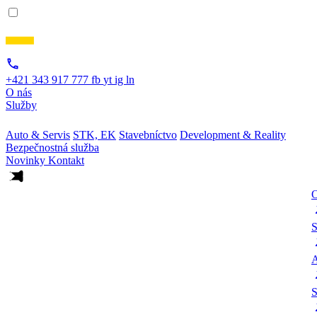
+421 343 917 777
fb
yt
ig
ln
O nás
Služby
Auto & Servis
STK, EK
Stavebníctvo
Development & Reality
Bezpečnostná služba
Novinky
Kontakt
O
S
A