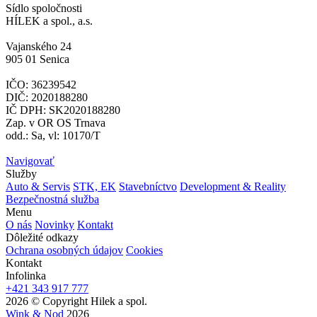
Sídlo spoločnosti
HÍLEK a spol., a.s.
Vajanského 24
905 01 Senica
IČO: 36239542
DIČ: 2020188280
IČ DPH: SK2020188280
Zap. v OR OS Trnava
odd.: Sa, vl: 10170/T
Navigovať
Služby
Auto & Servis
STK, EK
Stavebníctvo
Development & Reality
Bezpečnostná služba
Menu
O nás
Novinky
Kontakt
Dôležité odkazy
Ochrana osobných údajov
Cookies
Kontakt
Infolinka
+421 343 917 777
2026 © Copyright Hilek a spol.
Wink & Nod
2026