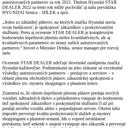
autorizovaných partnerov za rok 2021. Titulom Hyundai STAR
DEALER 2022 sa tento rok môže pochváliť aj naša prevádzka
HYUNDAI Senica – HÍLEK a spol.
„Jeden zo základný pilierov, na ktorých značka Hyundai stavia
svoju budúcnosť, je spokojnosť zákazníkov s poskytovanými
službami. Preto aj ocenenie STAR DEALER je komplexným
hodnotením úspešnosti plnenia nielen kvantitatívnych, ale aj
kvalitatívnych parametrov zo strany našich autorizovaných
partnerov,“ hovorí o Miroslav Drinka, senior manager pre rozvoj
siete.
Ocenenie STAR DEALER udeľuje slovenské zastúpenia značky
Hyundai každoročne. Podmienkami na jeho získanie sú excelentné
výsledky autorizovaných partnerov – predajcov a servisov – v
oblasti plnenia obchodných plánov, zákazníckej spokojnosti a
výsledkov tzv. mystery shoppingov a phantom testov.
Znamená to, že okrem úspešnosti plnenia plánov predaja nových
vozidiel, náhradných dielov a príslušenstva vstupuje do hodnotenia
tiež spokojnosť zákazníkov s poskytnutými službami či už pri
predaji nového vozidla alebo v popredajnom servise. Okrem toho
importér preveruje kvalitu poskytovaných služieb aj mystery
shoppingami a phantom testami. Ide o vopred neohlásené
prieskumy, keď anketár v utajení vystupuje ako zákazník a preveruje