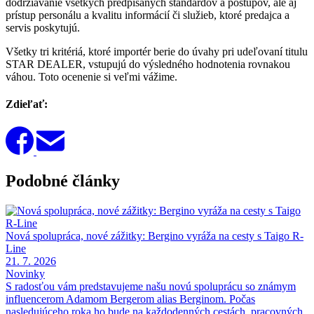
dodržiavanie všetkých predpísaných štandardov a postupov, ale aj
prístup personálu a kvalitu informácií či služieb, ktoré predajca a
servis poskytujú.
Všetky tri kritériá, ktoré importér berie do úvahy pri udeľovaní titulu
STAR DEALER, vstupujú do výsledného hodnotenia rovnakou
váhou. Toto ocenenie si veľmi vážime.
Zdieľať:
Podobné články
Nová spolupráca, nové zážitky: Bergino vyráža na cesty s Taigo R-
Line
21. 7. 2026
Novinky
S radosťou vám predstavujeme našu novú spoluprácu so známym
influencerom Adamom Bergerom alias Berginom. Počas
nasledujúceho roka ho bude na každodenných cestách, pracovných