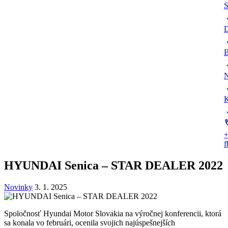
S
D
B
N
K
+
HYUNDAI Senica – STAR DEALER 2022
Novinky
3. 1. 2025
Spoločnosť Hyundai Motor Slovakia na výročnej konferencii, ktorá
sa konala vo februári, ocenila svojich najúspešnejších