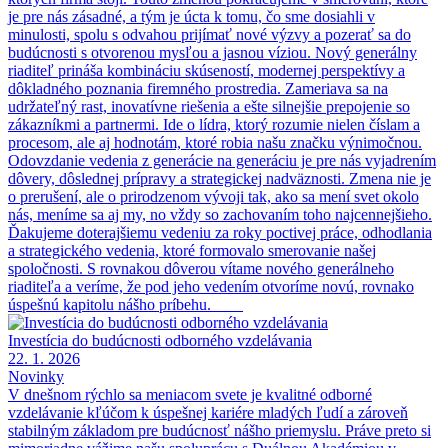
je pre nás zásadné, a tým je úcta k tomu, čo sme dosiahli v
minulosti, spolu s odvahou prijímať nové výzvy a pozerať sa do
budúcnosti s otvorenou mysľou a jasnou víziou. Nový generálny
riaditeľ prináša kombináciu skúseností, modernej perspektívy a
dôkladného poznania firemného prostredia. Zameriava sa na
udržateľný rast, inovatívne riešenia a ešte silnejšie prepojenie so
zákazníkmi a partnermi. Ide o lídra, ktorý rozumie nielen číslam a
procesom, ale aj hodnotám, ktoré robia našu značku výnimočnou.
Odovzdanie vedenia z generácie na generáciu je pre nás vyjadrením
dôvery, dôslednej prípravy a strategickej nadväznosti. Zmena nie je
o prerušení, ale o prirodzenom vývoji tak, ako sa mení svet okolo
nás, meníme sa aj my, no vždy so zachovaním toho najcennejšieho.
Ďakujeme doterajšiemu vedeniu za roky poctivej práce, odhodlania
a strategického vedenia, ktoré formovalo smerovanie našej
spoločnosti. S rovnakou dôverou vítame nového generálneho
riaditeľa a veríme, že pod jeho vedením otvoríme novú, rovnako
úspešnú kapitolu nášho príbehu.
Investícia do budúcnosti odborného vzdelávania
22. 1. 2026
Novinky
V dnešnom rýchlo sa meniacom svete je kvalitné odborné
vzdelávanie kľúčom k úspešnej kariére mladých ľudí a zároveň
stabilným základom pre budúcnosť nášho priemyslu. Práve preto si