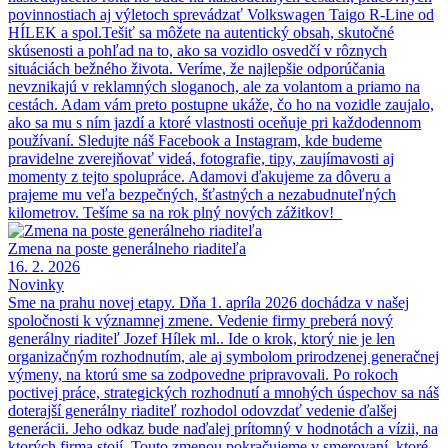
povinnostiach aj výletoch sprevádzať Volkswagen Taigo R-Line od
HÍLEK a spol.Tešiť sa môžete na autentický obsah, skutočné
skúsenosti a pohľad na to, ako sa vozidlo osvedčí v rôznych
situáciách bežného života. Veríme, že najlepšie odporúčania
nevznikajú v reklamných sloganoch, ale za volantom a priamo na
cestách. Adam vám preto postupne ukáže, čo ho na vozidle zaujalo,
ako sa mu s ním jazdí a ktoré vlastnosti oceňuje pri každodennom
používaní. Sledujte náš Facebook a Instagram, kde budeme
pravidelne zverejňovať videá, fotografie, tipy, zaujímavosti aj
momenty z tejto spolupráce. Adamovi ďakujeme za dôveru a
prajeme mu veľa bezpečných, šťastných a nezabudnuteľných
kilometrov. Tešíme sa na rok plný nových zážitkov!
Zmena na poste generálneho riaditeľa
16. 2. 2026
Novinky
Sme na prahu novej etapy. Dňa 1. apríla 2026 dochádza v našej
spoločnosti k významnej zmene. Vedenie firmy preberá nový
generálny riaditeľ Jozef Hílek ml.. Ide o krok, ktorý nie je len
organizačným rozhodnutím, ale aj symbolom prirodzenej generačnej
výmeny, na ktorú sme sa zodpovedne pripravovali. Po rokoch
poctivej práce, strategických rozhodnutí a mnohých úspechov sa náš
doterajší generálny riaditeľ rozhodol odovzdať vedenie ďalšej
generácii. Jeho odkaz bude naďalej prítomný v hodnotách a vízii, na
ktorých firma stojí. Touto zmenou pokračujeme v smerovaní, ktoré