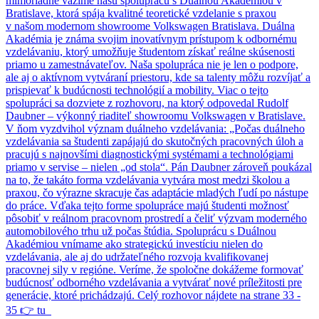
mimoriadne vážime našu spoluprácu s Duálnou Akadémiou v
Bratislave, ktorá spája kvalitné teoretické vzdelanie s praxou
v našom modernom showroome Volkswagen Bratislava. Duálna
Akadémia je známa svojim inovatívnym prístupom k odbornému
vzdelávaniu, ktorý umožňuje študentom získať reálne skúsenosti
priamo u zamestnávateľov. Naša spolupráca nie je len o podpore,
ale aj o aktívnom vytváraní priestoru, kde sa talenty môžu rozvíjať a
prispievať k budúcnosti technológií a mobility. Viac o tejto
spolupráci sa dozviete z rozhovoru, na ktorý odpovedal Rudolf
Daubner – výkonný riaditeľ showroomu Volkswagen v Bratislave.
V ňom vyzdvihol význam duálneho vzdelávania: „Počas duálneho
vzdelávania sa študenti zapájajú do skutočných pracovných úloh a
pracujú s najnovšími diagnostickými systémami a technológiami
priamo v servise – nielen „od stola“. Pán Daubner zároveň poukázal
na to, že takáto forma vzdelávania vytvára most medzi školou a
praxou, čo výrazne skracuje čas adaptácie mladých ľudí po nástupe
do práce. Vďaka tejto forme spolupráce majú študenti možnosť
pôsobiť v reálnom pracovnom prostredí a čeliť výzvam moderného
automobilového trhu už počas štúdia. Spoluprácu s Duálnou
Akadémiou vnímame ako strategickú investíciu nielen do
vzdelávania, ale aj do udržateľného rozvoja kvalifikovanej
pracovnej sily v regióne. Veríme, že spoločne dokážeme formovať
budúcnosť odborného vzdelávania a vytvárať nové príležitosti pre
generácie, ktoré prichádzajú. Celý rozhovor nájdete na strane 33 -
35 👉 tu